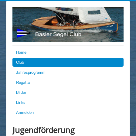
Home
Club
Jahresprogramm
Regatta
Bilder
Links
Anmelden
Jugendförderung