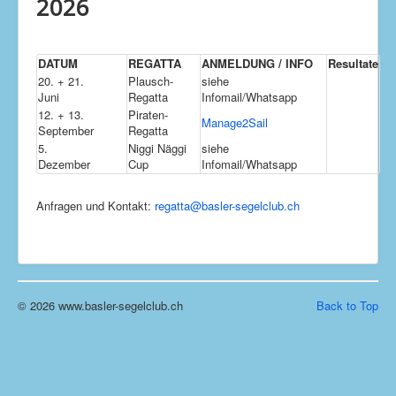
2026
DATUM
REGATTA
ANMELDUNG / INFO
Resultate
20. + 21.
Plausch-
siehe
Juni
Regatta
Infomail/Whatsapp
12. + 13.
Piraten-
Manage2Sail
September
Regatta
5.
Niggi Näggi
siehe
Dezember
Cup
Infomail/Whatsapp
Anfragen und Kontakt:
regatta@basler-segelclub.ch
© 2026 www.basler-segelclub.ch
Back to Top