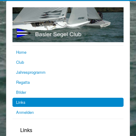
Home
Club
Jahresprogramm
Regatta
Bilder
Links
Anmelden
Links