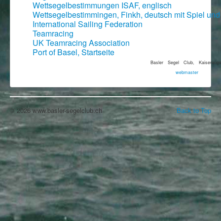
Wettsegelbestimmungen ISAF, englisch
Wettsegelbestimmingen, Finkh, deutsch mit Spiel und
International Sailing Federation
Teamracing
UK Teamracing Association
Port of Basel, Startseite
Basler Segel Club, Kaiseraugs
webmaster
© 2026 www.basler-segelclub.ch
Back to Top