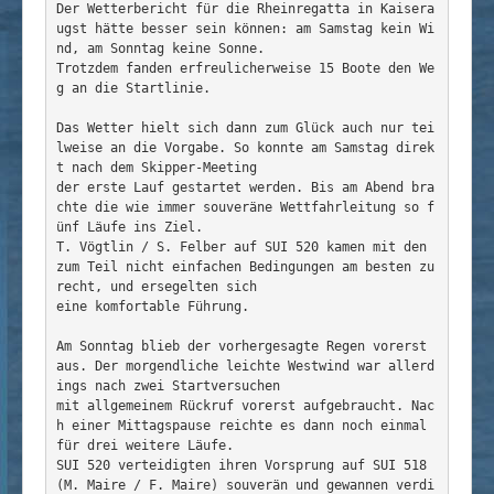
Der Wetterbericht für die Rheinregatta in Kaisera
ugst hätte besser sein können: am Samstag kein Wi
nd, am Sonntag keine Sonne.
Trotzdem fanden erfreulicherweise 15 Boote den We
g an die Startlinie.

Das Wetter hielt sich dann zum Glück auch nur tei
lweise an die Vorgabe. So konnte am Samstag direk
t nach dem Skipper-Meeting
der erste Lauf gestartet werden. Bis am Abend bra
chte die wie immer souveräne Wettfahrleitung so f
ünf Läufe ins Ziel.
T. Vögtlin / S. Felber auf SUI 520 kamen mit den 
zum Teil nicht einfachen Bedingungen am besten zu
recht, und ersegelten sich
eine komfortable Führung.

Am Sonntag blieb der vorhergesagte Regen vorerst 
aus. Der morgendliche leichte Westwind war allerd
ings nach zwei Startversuchen
mit allgemeinem Rückruf vorerst aufgebraucht. Nac
h einer Mittagspause reichte es dann noch einmal 
für drei weitere Läufe.
SUI 520 verteidigten ihren Vorsprung auf SUI 518 
(M. Maire / F. Maire) souverän und gewannen verdi